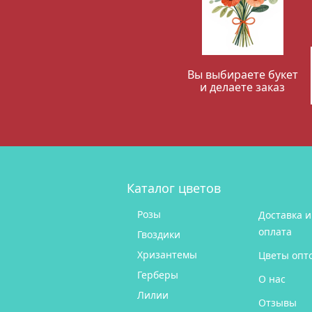
Вы выбираете букет
и делаете заказ
Каталог цветов
Розы
Доставка и
оплата
Гвоздики
Хризантемы
Цветы опт
Герберы
О нас
Лилии
Отзывы