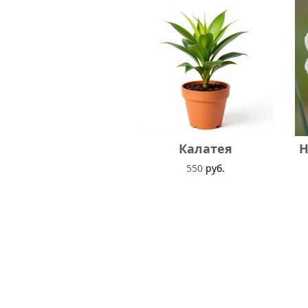
Калатея
Н
550
руб.